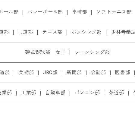
ボール部
バレーボール部
卓球部
ソフトテニス部
道部
弓道部
テニス部
ボクシング部
少林寺拳
硬式野球部 女子
フェンシング部
道部
美術部
JRC部
新聞部
会誌部
図書部
商業部
工業部
自動車部
パソコン部
茶道部