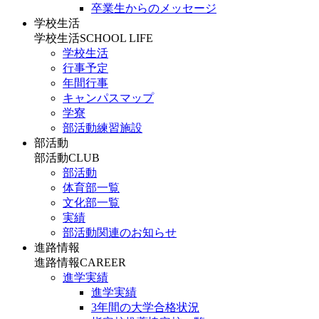
卒業生からのメッセージ
学校生活
学校生活
SCHOOL LIFE
学校生活
行事予定
年間行事
キャンパスマップ
学寮
部活動練習施設
部活動
部活動
CLUB
部活動
体育部一覧
文化部一覧
実績
部活動関連のお知らせ
進路情報
進路情報
CAREER
進学実績
進学実績
3年間の大学合格状況