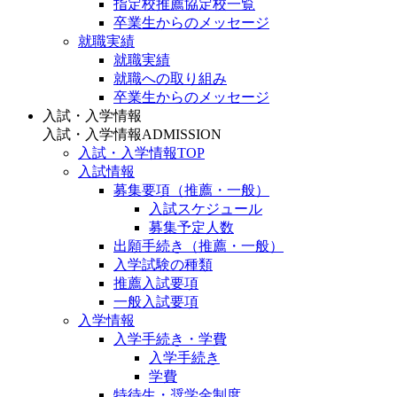
指定校推薦協定校一覧
卒業生からのメッセージ
就職実績
就職実績
就職への取り組み
卒業生からのメッセージ
入試・入学情報
入試・入学情報
ADMISSION
入試・入学情報TOP
入試情報
募集要項（推薦・一般）
入試スケジュール
募集予定人数
出願手続き（推薦・一般）
入学試験の種類
推薦入試要項
一般入試要項
入学情報
入学手続き・学費
入学手続き
学費
特待生・奨学金制度