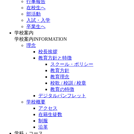
行事報告
在校生へ
部活動
入試・入学
卒業生へ
学校案内
学校案内
INFORMATION
理念
校長挨拶
教育方針と特徴
スクール・ポリシー
教育方針
教育理念
校歌 / 校訓 / 校章
教育の特徴
デジタルパンフレット
学校概要
アクセス
在籍生徒数
制服
沿革
学科・コース