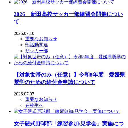
2026 新田高校サッカー部練習会開催につい
て
2026.07.10
重要なお知らせ
部活動関連
サッカー部
【対象世帯のみ（任意）】令和8年度 愛媛県
奨学のための給付金申請について
2026.07.07
重要なお知らせ
在校生へ
女子硬式野球部「練習参加/見学会」実施につ