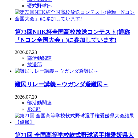
硬式野球部
第73回NHK杯全国高校放送コンテスト(通称
「Nコン全国大会」)に参加しています!
2026.07.23
部活動関連
放送部
難民リレー講義～ウガンダ避難民～
2026.07.20
部活動関連
JRC部
第71回 全国高等学校軟式野球選手権愛媛県大