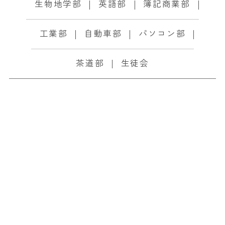
生物地学部
英語部
簿記商業部
工業部
自動車部
パソコン部
茶道部
生徒会
2026 新田高校サッ
カー部練習会開催につ
いて
2026.07.10
重要なお知らせ
部活動関連
サッカー部