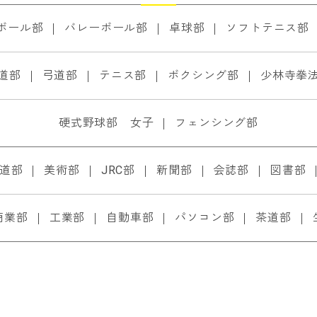
ボール部
バレーボール部
卓球部
ソフトテニス部
道部
弓道部
テニス部
ボクシング部
少林寺拳
硬式野球部 女子
フェンシング部
道部
美術部
JRC部
新聞部
会誌部
図書部
商業部
工業部
自動車部
パソコン部
茶道部