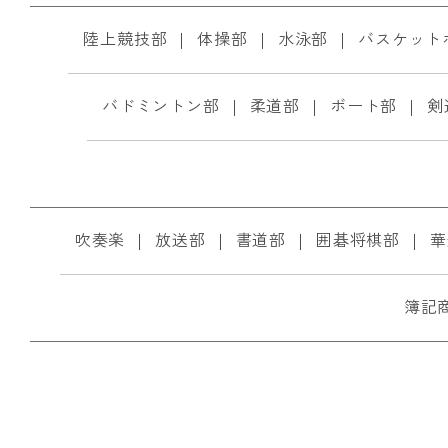
陸上競技部
体操部
水泳部
バスケット
バドミントン部
柔道部
ボート部
剣
吹奏楽
放送部
書道部
囲碁将棋部
華
簿記