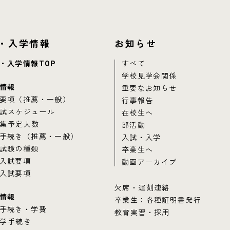
・入学情報
お知らせ
・入学情報TOP
すべて
学校見学会関係
情報
重要なお知らせ
要項（推薦・一般）
行事報告
試スケジュール
在校生へ
集予定人数
部活動
手続き（推薦・一般）
入試・入学
試験の種類
卒業生へ
入試要項
動画アーカイブ
入試要項
欠席・遅刻連絡
情報
卒業生：各種証明書発行
手続き・学費
教育実習・採用
学手続き