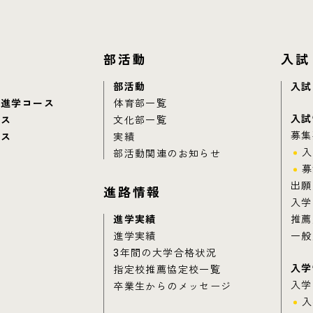
部活動
入試
部活動
入試
別進学コース
体育部一覧
入試
ース
文化部一覧
募集
ース
実績
入
部活動関連のお知らせ
募
出願
進路情報
入学
進学実績
推薦
進学実績
一般
3年間の大学合格状況
入学
指定校推薦協定校一覧
入学
卒業生からのメッセージ
入