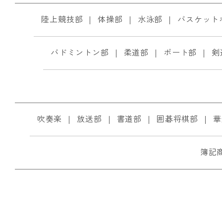
陸上競技部
体操部
水泳部
バスケット
バドミントン部
柔道部
ボート部
剣
吹奏楽
放送部
書道部
囲碁将棋部
華
簿記