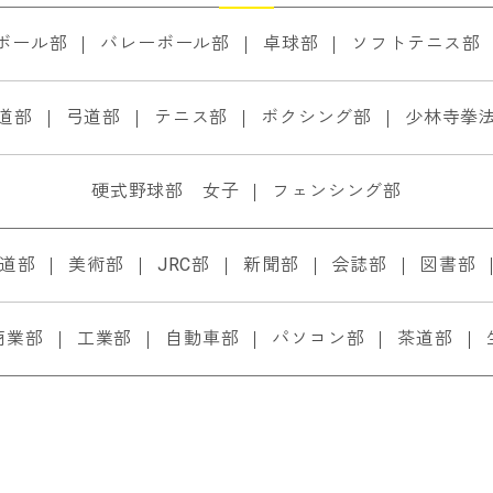
ボール部
バレーボール部
卓球部
ソフトテニス部
道部
弓道部
テニス部
ボクシング部
少林寺拳
硬式野球部 女子
フェンシング部
道部
美術部
JRC部
新聞部
会誌部
図書部
商業部
工業部
自動車部
パソコン部
茶道部