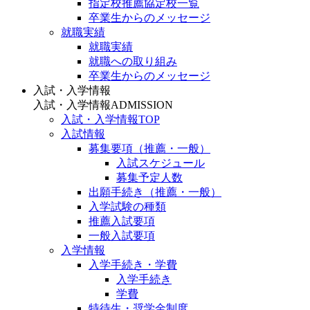
指定校推薦協定校一覧
卒業生からのメッセージ
就職実績
就職実績
就職への取り組み
卒業生からのメッセージ
入試・入学情報
入試・入学情報
ADMISSION
入試・入学情報TOP
入試情報
募集要項（推薦・一般）
入試スケジュール
募集予定人数
出願手続き（推薦・一般）
入学試験の種類
推薦入試要項
一般入試要項
入学情報
入学手続き・学費
入学手続き
学費
特待生・奨学金制度