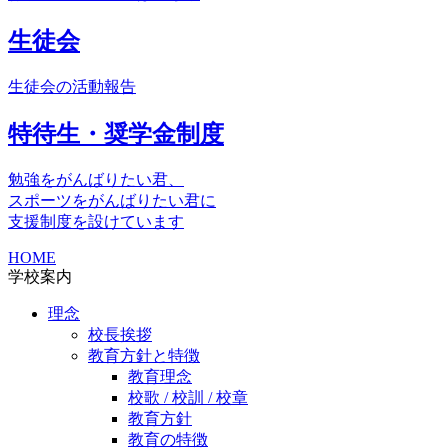
生徒会
生徒会の活動報告
特待生・奨学金制度
勉強をがんばりたい君、
スポーツをがんばりたい君に
支援制度を設けています
HOME
学校案内
理念
校長挨拶
教育方針と特徴
教育理念
校歌 / 校訓 / 校章
教育方針
教育の特徴