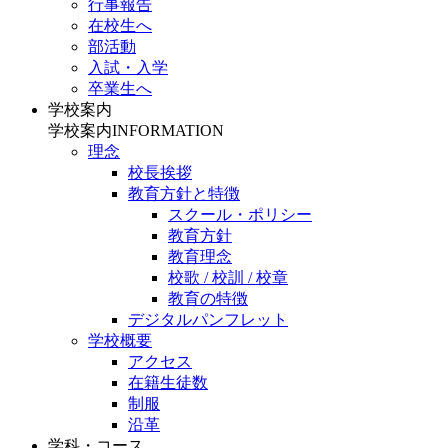
行事報告
在校生へ
部活動
入試・入学
卒業生へ
学校案内
学校案内
INFORMATION
理念
校長挨拶
教育方針と特徴
スクール・ポリシー
教育方針
教育理念
校歌 / 校訓 / 校章
教育の特徴
デジタルパンフレット
学校概要
アクセス
在籍生徒数
制服
沿革
学科・コース