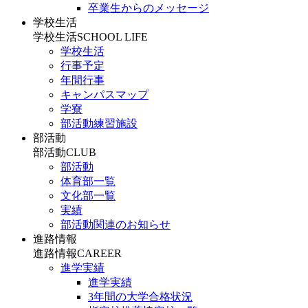
卒業生からのメッセージ
学校生活
学校生活
SCHOOL LIFE
学校生活
行事予定
年間行事
キャンパスマップ
学寮
部活動練習施設
部活動
部活動
CLUB
部活動
体育部一覧
文化部一覧
実績
部活動関連のお知らせ
進路情報
進路情報
CAREER
進学実績
進学実績
3年間の大学合格状況