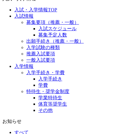
入試・入学情報TOP
入試情報
募集要項（推薦・一般）
入試スケジュール
募集予定人数
出願手続き（推薦・一般）
入学試験の種類
推薦入試要項
一般入試要項
入学情報
入学手続き・学費
入学手続き
学費
特待生・奨学金制度
学業特待生
体育等奨学生
その他
お知らせ
すべて