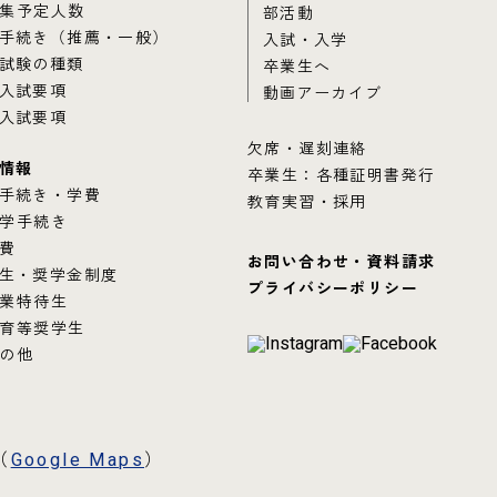
集予定人数
部活動
手続き（推薦・一般）
入試・入学
試験の種類
卒業生へ
入試要項
動画アーカイブ
入試要項
欠席・遅刻連絡
情報
卒業生：各種証明書発行
手続き・学費
教育実習・採用
学手続き
費
お問い合わせ・資料請求
生・奨学金制度
プライバシーポリシー
業特待生
育等奨学生
の他
（
Google Maps
）