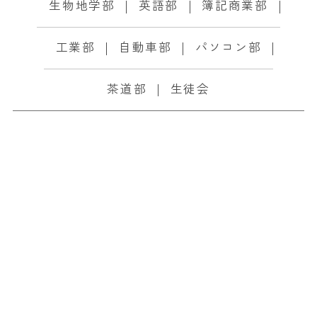
生物地学部
英語部
簿記商業部
工業部
自動車部
パソコン部
茶道部
生徒会
令和3年度第75回愛媛
県高校総体、優勝しま
した！
2021.06.07
部活動関連
バスケットボール部