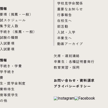
学校見学会関係
情報
重要なお知らせ
要項（推薦・一般）
行事報告
試スケジュール
在校生へ
集予定人数
部活動
手続き（推薦・一般）
入試・入学
試験の種類
卒業生へ
入試要項
動画アーカイブ
入試要項
欠席・遅刻連絡
情報
卒業生：各種証明書発行
手続き・学費
教育実習・採用
学手続き
費
お問い合わせ・資料請求
生・奨学金制度
プライバシーポリシー
業特待生
育等奨学生
の他