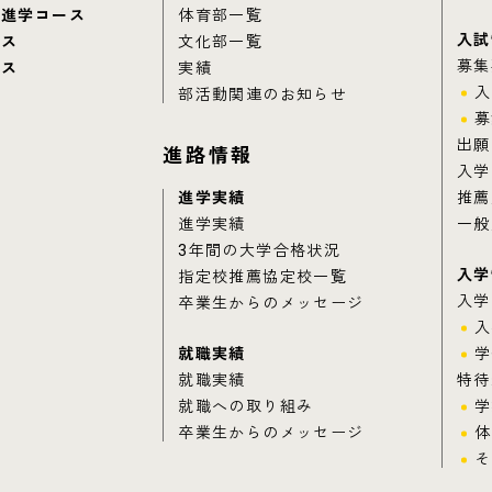
別進学コース
体育部一覧
入試
ース
文化部一覧
募集
ース
実績
入
部活動関連のお知らせ
募
出願
進路情報
入学
進学実績
推薦
進学実績
一般
3年間の大学合格状況
入学
指定校推薦協定校一覧
入学
卒業生からのメッセージ
入
就職実績
学
就職実績
特待
就職への取り組み
学
卒業生からのメッセージ
体
そ