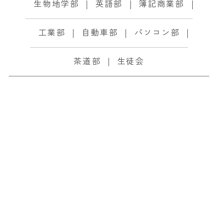
生物地学部
英語部
簿記商業部
工業部
自動車部
パソコン部
茶道部
生徒会
第６２回 四国高等学
校弓道選手権大会 結
果報告
2021.06.21
部活動関連
弓道部