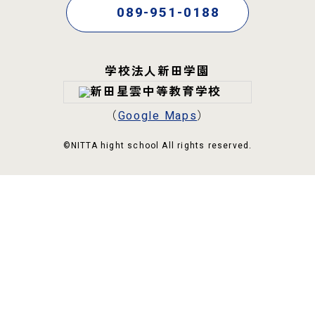
089-951-0188
学校法人新田学園
（
Google Maps
）
©NITTA hight school All rights reserved.