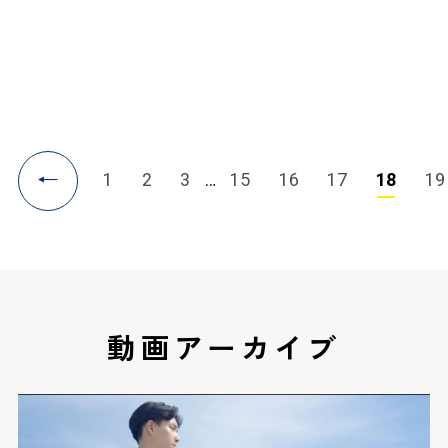
部活動関連
テニス部
←
1
2
3
…
15
16
17
18
19
動画アーカイブ