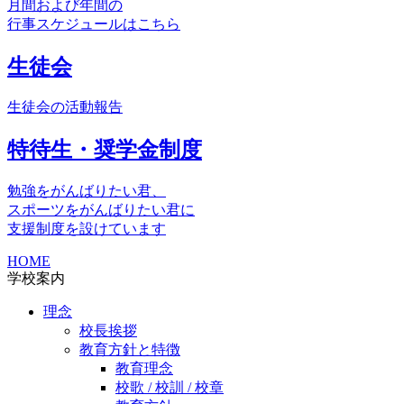
月間および年間の
行事スケジュールはこちら
生徒会
生徒会の活動報告
特待生・奨学金制度
勉強をがんばりたい君、
スポーツをがんばりたい君に
支援制度を設けています
HOME
学校案内
理念
校長挨拶
教育方針と特徴
教育理念
校歌 / 校訓 / 校章