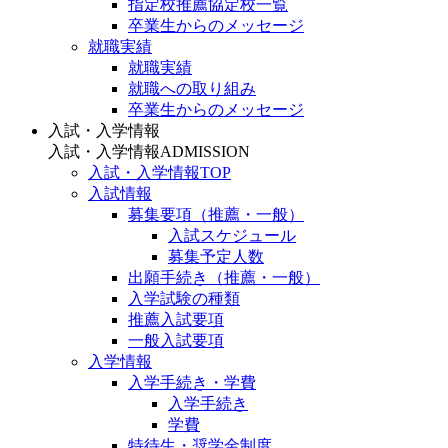
指定校推薦協定校一覧
卒業生からのメッセージ
就職実績
就職実績
就職への取り組み
卒業生からのメッセージ
入試・入学情報
入試・入学情報
ADMISSION
入試・入学情報TOP
入試情報
募集要項（推薦・一般）
入試スケジュール
募集予定人数
出願手続き（推薦・一般）
入学試験の種類
推薦入試要項
一般入試要項
入学情報
入学手続き・学費
入学手続き
学費
特待生・奨学金制度