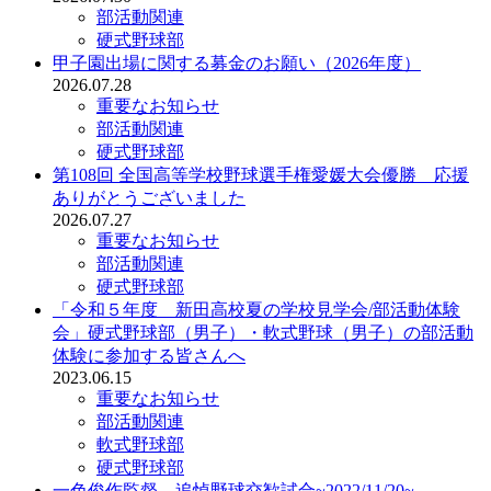
部活動関連
硬式野球部
甲子園出場に関する募金のお願い（2026年度）
2026.07.28
重要なお知らせ
部活動関連
硬式野球部
第108回 全国高等学校野球選手権愛媛大会優勝 応援
ありがとうございました
2026.07.27
重要なお知らせ
部活動関連
硬式野球部
「令和５年度 新田高校夏の学校見学会/部活動体験
会」硬式野球部（男子）・軟式野球（男子）の部活動
体験に参加する皆さんへ
2023.06.15
重要なお知らせ
部活動関連
軟式野球部
硬式野球部
一色俊作監督 追悼野球交歓試合~2022/11/20~