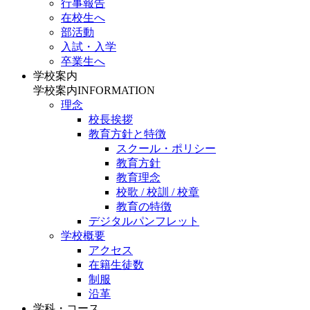
行事報告
在校生へ
部活動
入試・入学
卒業生へ
学校案内
学校案内
INFORMATION
理念
校長挨拶
教育方針と特徴
スクール・ポリシー
教育方針
教育理念
校歌 / 校訓 / 校章
教育の特徴
デジタルパンフレット
学校概要
アクセス
在籍生徒数
制服
沿革
学科・コース