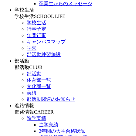
卒業生からのメッセージ
学校生活
学校生活
SCHOOL LIFE
学校生活
行事予定
年間行事
キャンパスマップ
学寮
部活動練習施設
部活動
部活動
CLUB
部活動
体育部一覧
文化部一覧
実績
部活動関連のお知らせ
進路情報
進路情報
CAREER
進学実績
進学実績
3年間の大学合格状況