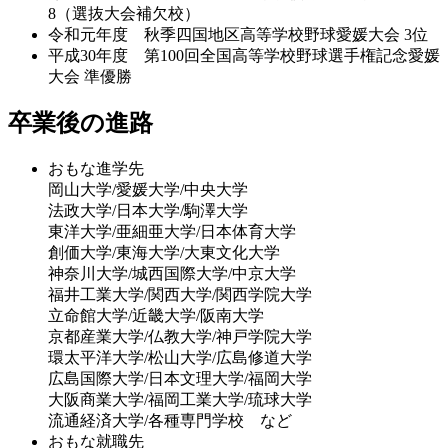
8（選抜大会補欠校）
令和元年度 秋季四国地区高等学校野球愛媛大会 3位
平成30年度 第100回全国高等学校野球選手権記念愛媛
大会 準優勝
卒業後の進路
おもな進学先
岡山大学/愛媛大学/中央大学
法政大学/日本大学/駒澤大学
東洋大学/亜細亜大学/日本体育大学
創価大学/東海大学/大東文化大学
神奈川大学/城西国際大学/中京大学
福井工業大学/関西大学/関西学院大学
立命館大学/近畿大学/阪南大学
京都産業大学/仏教大学/神戸学院大学
環太平洋大学/松山大学/広島修道大学
広島国際大学/日本文理大学/福岡大学
大阪商業大学/福岡工業大学/琉球大学
流通経済大学/各種専門学校 など
おもな就職先