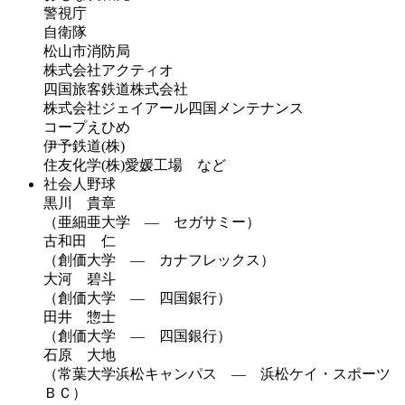
警視庁
自衛隊
松山市消防局
株式会社アクティオ
四国旅客鉄道株式会社
株式会社ジェイアール四国メンテナンス
コープえひめ
伊予鉄道(株)
住友化学(株)愛媛工場 など
社会人野球
黒川 貴章
（亜細亜大学 ― セガサミー）
古和田 仁
（創価大学 ― カナフレックス）
大河 碧斗
（創価大学 ― 四国銀行）
田井 惣士
（創価大学 ― 四国銀行）
石原 大地
（常葉大学浜松キャンパス ― 浜松ケイ・スポーツ
ＢＣ）