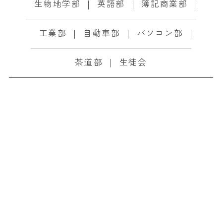
生物地学部
英語部
簿記商業部
工業部
自動車部
パソコン部
茶道部
生徒会
10/21(月) AM部門の
インタビュー録音をし
ました!
2024.10.25
部活動関連
放送部