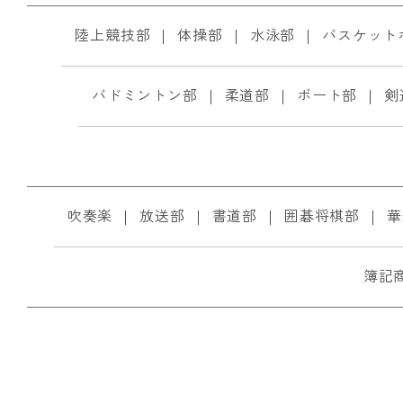
陸上競技部
体操部
水泳部
バスケット
バドミントン部
柔道部
ボート部
剣
吹奏楽
放送部
書道部
囲碁将棋部
華
簿記