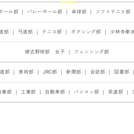
ボール部
バレーボール部
卓球部
ソフトテニス部
道部
弓道部
テニス部
ボクシング部
少林寺拳
硬式野球部 女子
フェンシング部
道部
美術部
JRC部
新聞部
会誌部
図書部
商業部
工業部
自動車部
パソコン部
茶道部