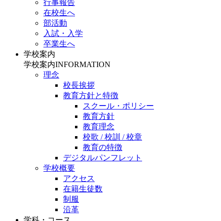
行事報告
在校生へ
部活動
入試・入学
卒業生へ
学校案内
学校案内
INFORMATION
理念
校長挨拶
教育方針と特徴
スクール・ポリシー
教育方針
教育理念
校歌 / 校訓 / 校章
教育の特徴
デジタルパンフレット
学校概要
アクセス
在籍生徒数
制服
沿革
学科・コース