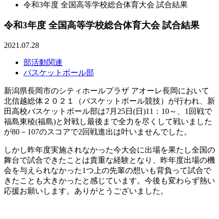
令和3年度 全国高等学校総合体育大会 試合結果
令和3年度 全国高等学校総合体育大会 試合結果
2021.07.28
部活動関連
バスケットボール部
新潟県長岡市のシティホールプラザ アオーレ長岡において
北信越総体２０２１（バスケットボール競技）が行われ、新
田高校バスケットボール部は7月25日(日)11：10～、1回戦で
福島東稜(福島)と対戦し最後まで全力を尽くして戦いました
が80－107のスコアで2回戦進出は叶いませんでした。
しかし昨年度実施されなかった今大会に出場を果たし全国の
舞台で試合できたことは貴重な経験となり、昨年度出場の機
会を与えられなかった1つ上の先輩の想いも背負って試合で
きたことも大きかったと感じています。今後も変わらず熱い
応援お願いします。ありがとうございました。