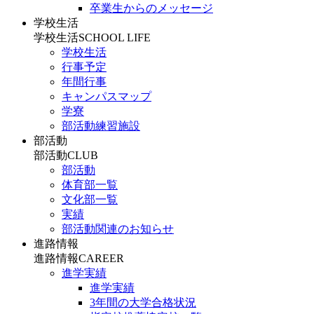
卒業生からのメッセージ
学校生活
学校生活
SCHOOL LIFE
学校生活
行事予定
年間行事
キャンパスマップ
学寮
部活動練習施設
部活動
部活動
CLUB
部活動
体育部一覧
文化部一覧
実績
部活動関連のお知らせ
進路情報
進路情報
CAREER
進学実績
進学実績
3年間の大学合格状況