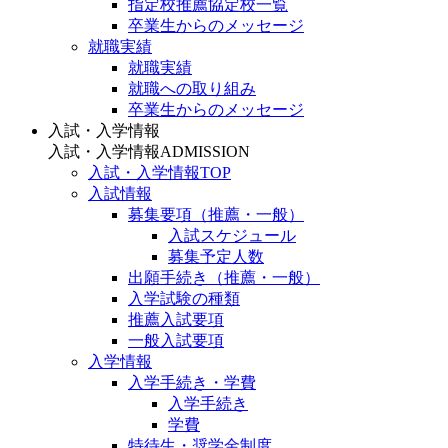
指定校推薦協定校一覧
卒業生からのメッセージ
就職実績
就職実績
就職への取り組み
卒業生からのメッセージ
入試・入学情報
入試・入学情報
ADMISSION
入試・入学情報TOP
入試情報
募集要項（推薦・一般）
入試スケジュール
募集予定人数
出願手続き（推薦・一般）
入学試験の種類
推薦入試要項
一般入試要項
入学情報
入学手続き・学費
入学手続き
学費
特待生・奨学金制度