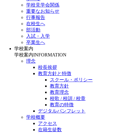
学校見学会関係
重要なお知らせ
行事報告
在校生へ
部活動
入試・入学
卒業生へ
学校案内
学校案内
INFORMATION
理念
校長挨拶
教育方針と特徴
スクール・ポリシー
教育方針
教育理念
校歌 / 校訓 / 校章
教育の特徴
デジタルパンフレット
学校概要
アクセス
在籍生徒数