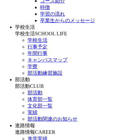
コース紹介
特徴
学習の流れ
卒業生からのメッセージ
学校生活
学校生活
SCHOOL LIFE
学校生活
行事予定
年間行事
キャンパスマップ
学寮
部活動練習施設
部活動
部活動
CLUB
部活動
体育部一覧
文化部一覧
実績
部活動関連のお知らせ
進路情報
進路情報
CAREER
進学実績