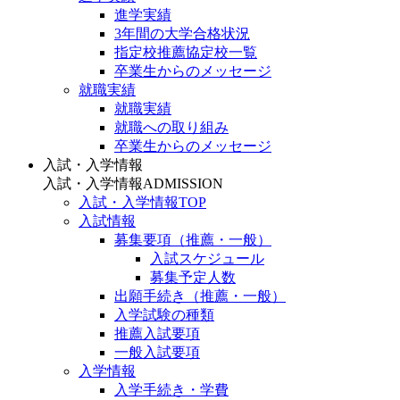
進学実績
3年間の大学合格状況
指定校推薦協定校一覧
卒業生からのメッセージ
就職実績
就職実績
就職への取り組み
卒業生からのメッセージ
入試・入学情報
入試・入学情報
ADMISSION
入試・入学情報TOP
入試情報
募集要項（推薦・一般）
入試スケジュール
募集予定人数
出願手続き（推薦・一般）
入学試験の種類
推薦入試要項
一般入試要項
入学情報
入学手続き・学費