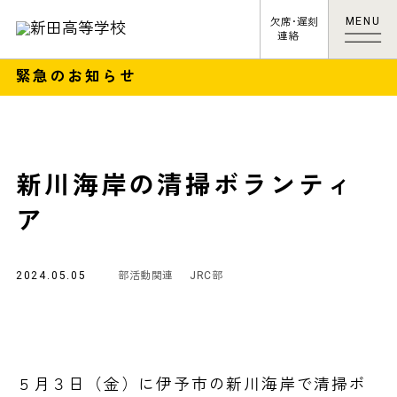
MENU
欠席･遅刻
連絡
緊急のお知らせ
新川海岸の清掃ボランティ
ア
2024.05.05
部活動関連
JRC部
５月３日（金）に伊予市の新川海岸で清掃ボ