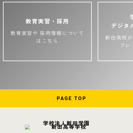
教育実習・採用
デジタ
教育実習や
採用情報について
新田高校が
はこちら
フレ
PAGE
TOP
学校法人新田学園