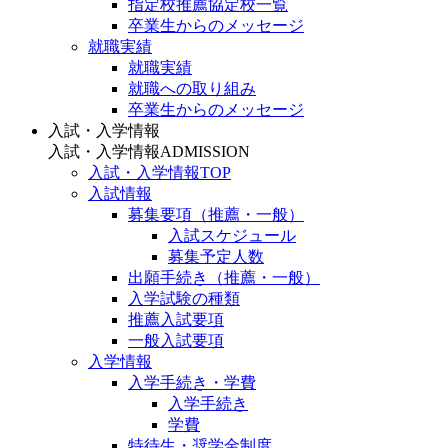
指定校推薦協定校一覧
卒業生からのメッセージ
就職実績
就職実績
就職への取り組み
卒業生からのメッセージ
入試・入学情報
入試・入学情報
ADMISSION
入試・入学情報TOP
入試情報
募集要項（推薦・一般）
入試スケジュール
募集予定人数
出願手続き（推薦・一般）
入学試験の種類
推薦入試要項
一般入試要項
入学情報
入学手続き・学費
入学手続き
学費
特待生・奨学金制度