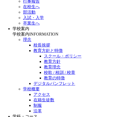
行事報告
在校生へ
部活動
入試・入学
卒業生へ
学校案内
学校案内
INFORMATION
理念
校長挨拶
教育方針と特徴
スクール・ポリシー
教育方針
教育理念
校歌 / 校訓 / 校章
教育の特徴
デジタルパンフレット
学校概要
アクセス
在籍生徒数
制服
沿革
学科・コース