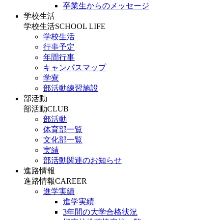
卒業生からのメッセージ
学校生活
学校生活
SCHOOL LIFE
学校生活
行事予定
年間行事
キャンパスマップ
学寮
部活動練習施設
部活動
部活動
CLUB
部活動
体育部一覧
文化部一覧
実績
部活動関連のお知らせ
進路情報
進路情報
CAREER
進学実績
進学実績
3年間の大学合格状況