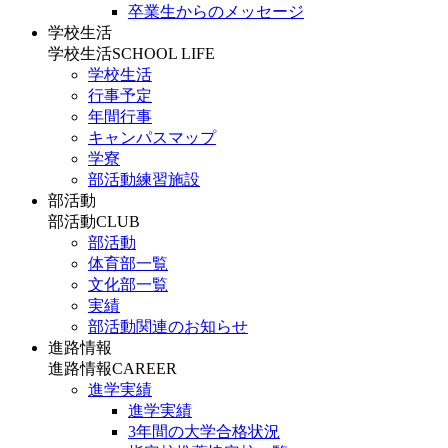
卒業生からのメッセージ
学校生活
学校生活
SCHOOL LIFE
学校生活
行事予定
年間行事
キャンパスマップ
学寮
部活動練習施設
部活動
部活動
CLUB
部活動
体育部一覧
文化部一覧
実績
部活動関連のお知らせ
進路情報
進路情報
CAREER
進学実績
進学実績
3年間の大学合格状況