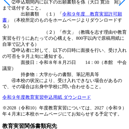
②申込期間内に以下の出願書類を係（大口 寛治 宛）
まで送付すること。
出願書類 （１）「
令和９年度 教育実習許可願
書
」（本校所定のものをホームページよりダウンロードす
る）
（２）「作文」（教職を志す理由や教育
実習を行うにあたっての心構えを、800字以内で原稿用紙に
自筆で記入する）
③申込者に対して、以下の日時に面接を行い、受け入れ
の可否を９月上旬に通知する。
面接日：令和８年８月25日 14：00（本館 中会
議室）
持参物：大学からの書類、筆記用具等
④本校の状況により、受け入れできない場合があるの
で、その場合は出身中学校に問い合わせること。
令和９年度教育実習申込用紙 ダウンロード
※2028（令和10）年度教育実習については、2027（令和９）
年４月末に本校ホームページにてお知らせする予定です。
教育実習関係書類宛先