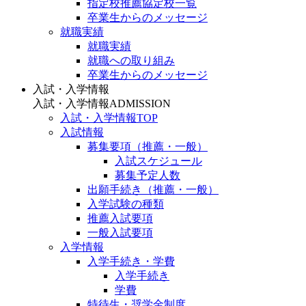
指定校推薦協定校一覧
卒業生からのメッセージ
就職実績
就職実績
就職への取り組み
卒業生からのメッセージ
入試・入学情報
入試・入学情報
ADMISSION
入試・入学情報TOP
入試情報
募集要項（推薦・一般）
入試スケジュール
募集予定人数
出願手続き（推薦・一般）
入学試験の種類
推薦入試要項
一般入試要項
入学情報
入学手続き・学費
入学手続き
学費
特待生・奨学金制度