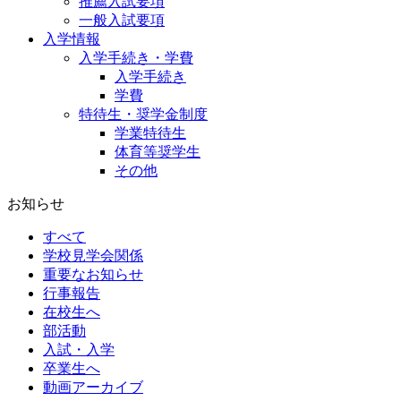
推薦入試要項
一般入試要項
入学情報
入学手続き・学費
入学手続き
学費
特待生・奨学金制度
学業特待生
体育等奨学生
その他
お知らせ
すべて
学校見学会関係
重要なお知らせ
行事報告
在校生へ
部活動
入試・入学
卒業生へ
動画アーカイブ