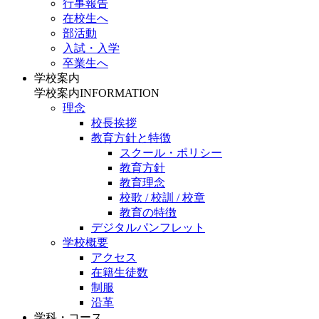
行事報告
在校生へ
部活動
入試・入学
卒業生へ
学校案内
学校案内
INFORMATION
理念
校長挨拶
教育方針と特徴
スクール・ポリシー
教育方針
教育理念
校歌 / 校訓 / 校章
教育の特徴
デジタルパンフレット
学校概要
アクセス
在籍生徒数
制服
沿革
学科・コース