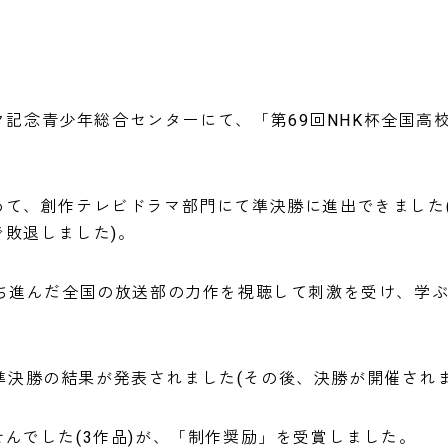
ピック記念青少年総合センターにて、「第69回NHK杯全国
て、創作テレビドラマ部門にて準決勝に進出できました(
敗退しました)。
勝ち進んだ全国の放送部の力作を視聴して刺激を受け、学
にて準決勝の結果が発表されました(その後、決勝が開催され
んでした(3作品)が、「制作奨励」を受賞しました。