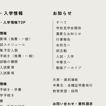
・入学情報
お知らせ
・入学情報TOP
すべて
学校見学会関係
情報
重要なお知らせ
要項（推薦・一般）
行事報告
試スケジュール
在校生へ
集予定人数
部活動
手続き（推薦・一般）
入試・入学
試験の種類
卒業生へ
入試要項
動画アーカイブ
入試要項
欠席・遅刻連絡
情報
卒業生：各種証明書発行
手続き・学費
教育実習・採用
学手続き
費
お問い合わせ・資料請求