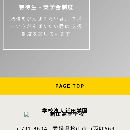
特待生・奨学金制度
勉強をがんばりたい君、
スポ
ーツをがんばりたい君に
支援
制度を設けています
PAGE
TOP
学校法人新田学園
〒791-8604 愛媛県松山市山西町663