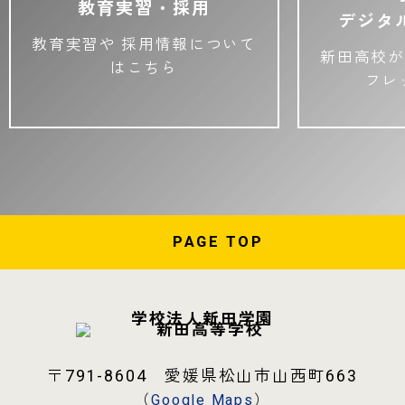
教育実習・採用
デジタ
教育実習や
採用情報について
新田高校が
はこちら
フレ
PAGE
TOP
学校法人新田学園
〒791-8604 愛媛県松山市山西町663
（
Google Maps
）