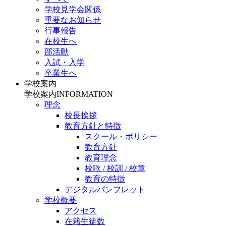
学校見学会関係
重要なお知らせ
行事報告
在校生へ
部活動
入試・入学
卒業生へ
学校案内
学校案内
INFORMATION
理念
校長挨拶
教育方針と特徴
スクール・ポリシー
教育方針
教育理念
校歌 / 校訓 / 校章
教育の特徴
デジタルパンフレット
学校概要
アクセス
在籍生徒数