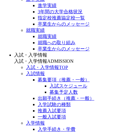
進学実績
3年間の大学合格状況
指定校推薦協定校一覧
卒業生からのメッセージ
就職実績
就職実績
就職への取り組み
卒業生からのメッセージ
入試・入学情報
入試・入学情報
ADMISSION
入試・入学情報TOP
入試情報
募集要項（推薦・一般）
入試スケジュール
募集予定人数
出願手続き（推薦・一般）
入学試験の種類
推薦入試要項
一般入試要項
入学情報
入学手続き・学費