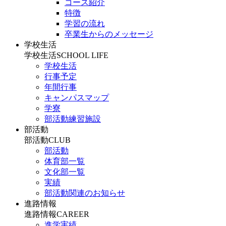
コース紹介
特徴
学習の流れ
卒業生からのメッセージ
学校生活
学校生活
SCHOOL LIFE
学校生活
行事予定
年間行事
キャンパスマップ
学寮
部活動練習施設
部活動
部活動
CLUB
部活動
体育部一覧
文化部一覧
実績
部活動関連のお知らせ
進路情報
進路情報
CAREER
進学実績